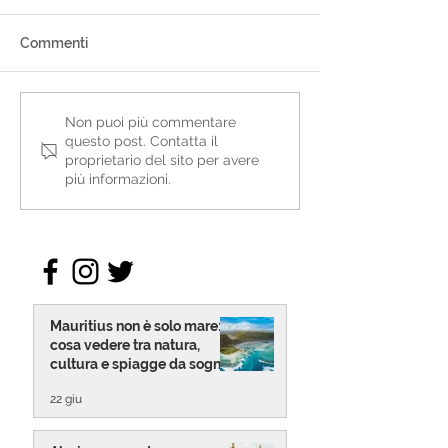
Commenti
Abuja cosa vedere: 24
Festival Meskel
Non puoi più commentare
questo post. Contatta il
ore nella capitale della
Viaggio nella Spi
proprietario del sito per avere
Nigeria
Etiope
più informazioni.
Mauritius non è solo mare:
cosa vedere tra natura,
cultura e spiagge da sogno
22 giu