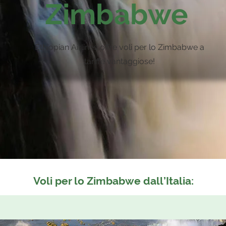
Zimbabwe
Ethiopian Airlines offre voli per lo Zimbabwe a
tariffe vantaggiose!
Voli per lo Zimbabwe dall’Italia: