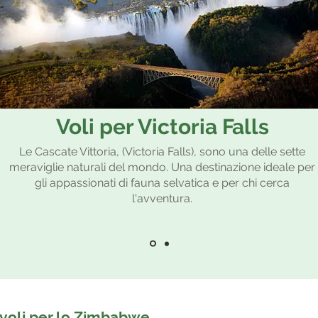
Voli per Victoria Falls
Le Cascate Vittoria, (Victoria Falls), sono una delle sette
meraviglie naturali del mondo. Una destinazione ideale per
gli appassionati di fauna selvatica e per chi cerca
l'avventura.
i voli per lo Zimbabwe