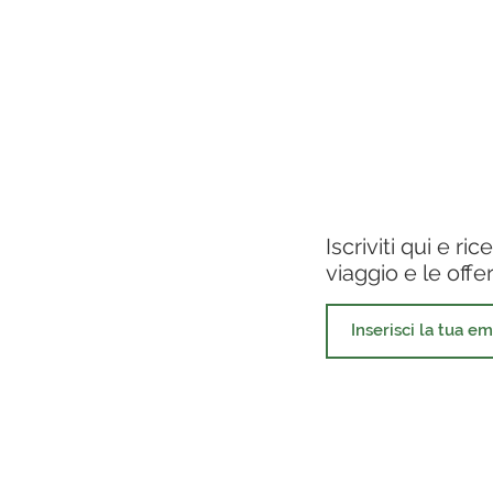
g
Iscriviti qui e ric
viaggio e le offe
ato realizzato per ispirare i lettori
ttutto amano e vogliono
lità e informazioni sui voli