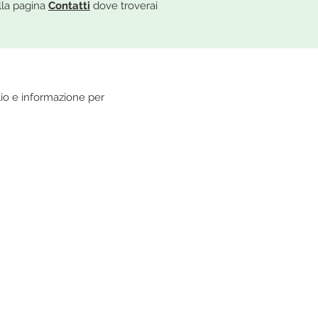
lla pagina
Contatti
dove troverai
lio e informazione per