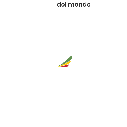
del mondo
ETHIOPIAN
blo
AIRLINES
Il blog di Ethiopian Airlines è st
che amano viaggiare, ma sopra
scoprire l'Africa.
Il blog fornisce contenuti di qua
Ethiopian Airlines.