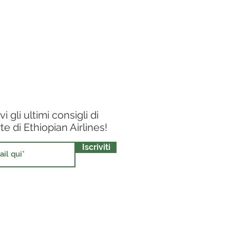
evi gli ultimi
consigli di
rte
di Ethiopian Airlines!
Iscriviti