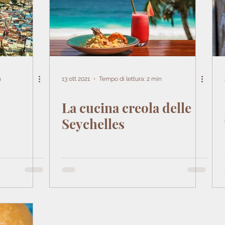
n
13 ott 2021
Tempo di lettura: 2 min
La cucina creola delle
Seychelles