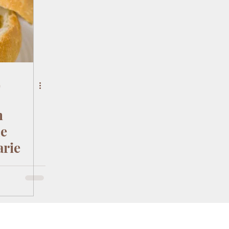
n
n
ue
arie