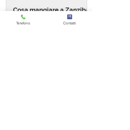
Cosa mangiare a Zanzibar:
Urojo
Telefono
Contatti
La storia di Zanzibar in una ciotola
speziata. L'urojo è quel piccante
"Zanzibar Mix" amato da tutti!
ETHIOPIAN
blog
AIRLINES
Il blog di Ethiopian Airlines è stato