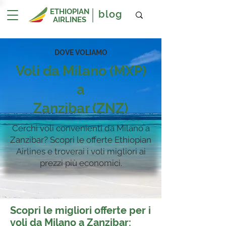
ETHIOPIAN
blog
AIRLINES
DOVE VOLIAMO
Voli da Milano (MXP)
a
Zanzibar (ZNZ)
Cerchi voli convenienti da Milano a
Zanzibar? Scopri le offerte Ethiopian
Airlines e troverai i voli migliori ai
prezzi più economici.
Scopri le migliori offerte per i
voli da Milano a Zanzibar
: