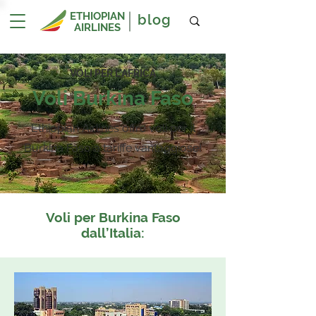
ETHIOPIAN
blog
AIRLINES
VOLI PER L'AFRICA
Voli Burkina Faso
Ethiopian Airlines offre voli per il
Burkina Faso a tariffe vantaggiose!
Voli per Burkina Faso
dall’Italia: