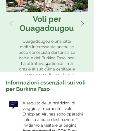
Voli per
Ouagadougou
Ouagadougou è una città
molto interessante anche se
poco conosciuta dai turisti. La
capiale del Burkina Faso, non
ha attrattive particolari, ma
grazie al suo clima ospitale e
allegro, è una delle città più
gradevoli dell'Africa
Informazioni essenziali sui voli
occidentale.
per Burkina Faso
A seguito delle restrizioni di
viaggio, al momento i voli
Ethiopian Airlines sono operativi
solo su alcune destinazioni. Ti
invitiamo a visitare la pagina
Aggiornamenti su COVID-19