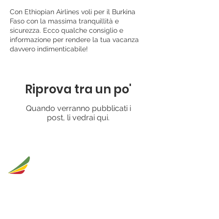
Con Ethiopian Airlines voli per il Burkina
Faso con la massima tranquillità e
sicurezza. Ecco qualche consiglio e
informazione per rendere la tua vacanza
davvero indimenticabile!
Riprova tra un po'
Quando verranno pubblicati i
post, li vedrai qui.
ETHIOPIAN
blog
AIRLINES
Il blog di Ethiopian Airlines è stato
realizzato per ispirare i lettori che amano
viaggiare, ma soprattutto amano e vogliono