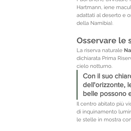
Hartmann, iene maculat
adattati al deserto e o
della Namibia). 
Osservare le s
La riserva naturale 
Na
dichiarata Prima Riser
cielo notturno.
Con il suo chia
dell'orizzonte, 
belle possono e
Il centro abitato più v
di inquinamento lumino
le stelle in mostra co