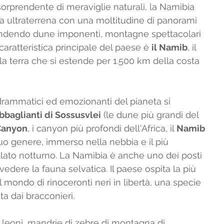
sorprendente di meraviglie naturali, la Namibia 
 ultraterrena con una moltitudine di panorami 
dendo dune imponenti, montagne spettacolari 
 caratteristica principale del paese è 
il Namib
, il 
la terra che si estende per 1.500 km della costa 
drammatici ed emozionanti del pianeta si 
bbaglianti di Sossusvlei
 (le dune più grandi del 
 Canyon
, i canyon più profondi dell'Africa, il 
Namib 
suo genere, immerso nella nebbia e il più 
ellato notturno. La Namibia è anche uno dei posti 
vedere la fauna selvatica. Il paese ospita la più 
mondo di rinoceronti neri in libertà, una specie 
a dai bracconieri. 
 leoni, mandrie di zebre di montagna di 