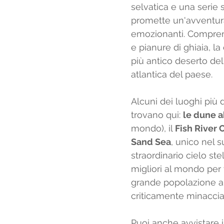
selvatica e una serie 
promette un'avventura
emozionanti. Compren
e pianure di ghiaia, la
più antico deserto del
atlantica del paese. 
Alcuni dei luoghi più 
trovano qui: 
le dune a
mondo), il 
Fish River
Sand Sea
, unico nel 
straordinario cielo st
migliori al mondo per 
grande popolazione al 
criticamente minacciat
Puoi anche avvistare i