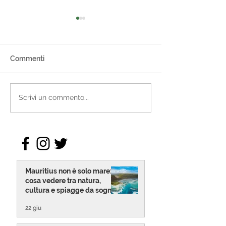
Commenti
Viaggio in Sudafrica,
Le 10 spiagge pi
Scrivi un commento...
natura e fauna selvatica
Zanzibar
Mauritius non è solo mare:
cosa vedere tra natura,
cultura e spiagge da sogno
22 giu