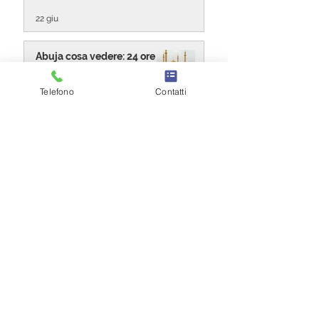
22 giu
Abuja cosa vedere: 24 ore
nella capitale della Nigeria
Telefono
Contatti
15 mag
Festival Meskel: un Viaggio
nella Spiritualità Etiope
10 lug 2025