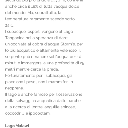
secondo più profondo a 1.470 m; contiene 
anche circa il 18% di tutta l'acqua dolce 
del mondo. Ma, soprattutto, la 
temperatura raramente scende sotto i 
24°C.
I subacquei esperti vengono al Lago 
Tanganica nella speranza di dare 
un'occhiata al cobra d'acqua Storm's, per 
lo più acquatico e altamente velenoso. Il 
serpente può rimanere sott'acqua per 10 
minuti e immergersi a una profondità di 25 
metri mentre cerca la preda. 
Fortunatamente per i subacquei, gli 
piacciono i pesci, non i mammiferi in 
neoprene.
Il lago è anche famoso per l'osservazione 
della selvaggina acquatica dalle barche 
alla ricerca di lontre, anguille spinose, 
coccodrilli e ippopotami.
Lago Malawi