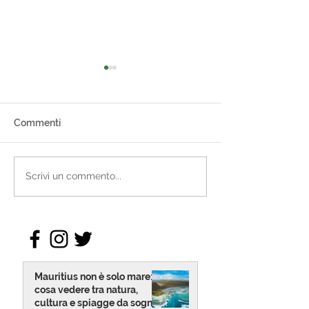
Commenti
Abuja cosa vedere: 24
Festival Meskel
Scrivi un commento...
ore nella capitale della
Viaggio nella Spi
Nigeria
Etiope
Mauritius non è solo mare:
cosa vedere tra natura,
cultura e spiagge da sogno