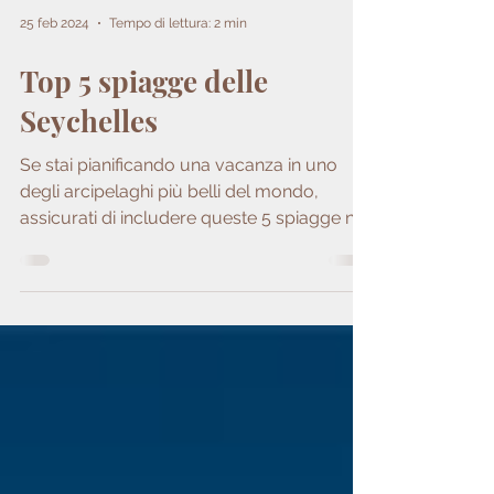
25 feb 2024
Tempo di lettura: 2 min
Top 5 spiagge delle
Seychelles
Se stai pianificando una vacanza in uno
degli arcipelaghi più belli del mondo,
assicurati di includere queste 5 spiagge nel
tuo itinerario.